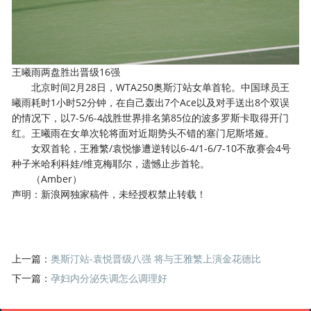
王曦雨两盘胜出晋级16强
北京时间2月28日，WTA250奥斯汀站女单首轮。中国球员王
曦雨耗时1小时52分钟，在自己轰出7个Ace以及对手送出8个双误
的情况下，以7-5/6-4战胜世界排名第85位的波多罗斯卡取得开门
红。王曦雨在女单次轮将面对近期势头不错的塞门尼斯塔娅。
女双首轮，王雅繁/袁悦惨遭逆转以6-4/1-6/7-10不敌赛会4号
种子米哈利科娃/维克梅耶尔，遗憾止步首轮。
（Amber）
声明：新浪网独家稿件，未经授权禁止转载！
上一篇：
奥斯汀站-袁悦晋级八强 将与王雅繁上演金花德比
下一篇：
孕妇内分泌失调怎么调理好